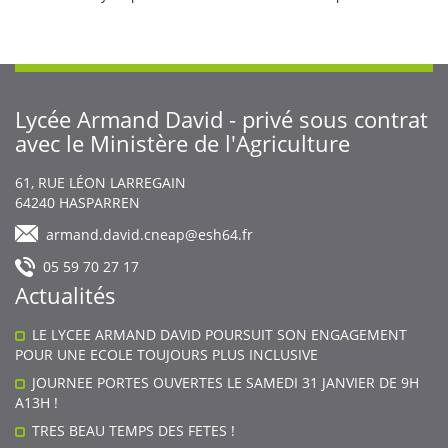
Lycée Armand David - privé sous contrat
avec le Ministère de l'Agriculture
Body
61, RUE LÉON LARREGAIN
64240
HASPARREN
armand.david.cneap@esh64.fr
05 59 70 27 17
Actualités
LE LYCEE ARMAND DAVID POURSUIT SON ENGAGEMENT
POUR UNE ECOLE TOUJOURS PLUS INCLUSIVE
JOURNEE PORTES OUVERTES LE SAMEDI 31 JANVIER DE 9H
A13H !
TRES BEAU TEMPS DES FETES !