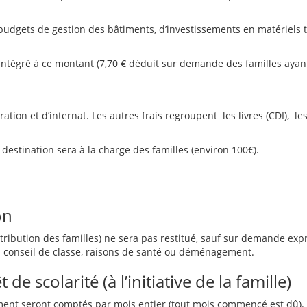
s budgets de gestion des bâtiments, d’investissements en matériels t
st intégré à ce montant (7,70 € déduit sur demande des familles ayan
ration et d’internat. Les autres frais regroupent les livres (CDI),
 destination sera à la charge des familles (environ 100€).
on
tribution des familles) ne sera pas restitué, sauf sur demande expr
du conseil de classe, raisons de santé ou déménagement.
 scolarité (à l’initiative de la famille)
gement seront comptés par mois entier (tout mois commencé est dû).