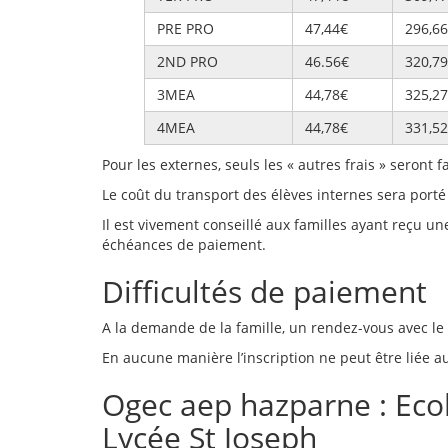
PRE PRO
47,44€
296,6
2ND PRO
46.56€
320,7
3MEA
44,78€
325,2
4MEA
44,78€
331,5
Pour les externes, seuls les « autres frais » seront 
Le coût du transport des élèves internes sera port
Il est vivement conseillé aux familles ayant reçu un
échéances de paiement.
Difficultés de paiement
A la demande de la famille, un rendez-vous avec le
En aucune manière l’inscription ne peut être liée a
Ogec aep hazparne : Eco
Lycée St Joseph