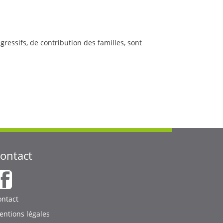
ressifs, de contribution des familles, sont
ontact
ody
ontact
entions légales