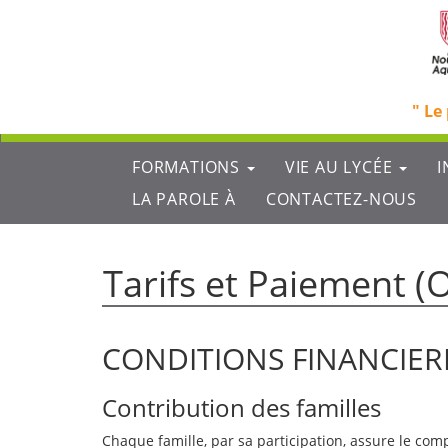
Aller
au
contenu
principal
Le 
Menu
FORMATIONS
VIE AU LYCÉE
I
principal
LA PAROLE À
CONTACTEZ-NOUS
Tarifs et Paiement (
CONDITIONS FINANCIER
Contribution des familles
Chaque famille, par sa participation, assure le com