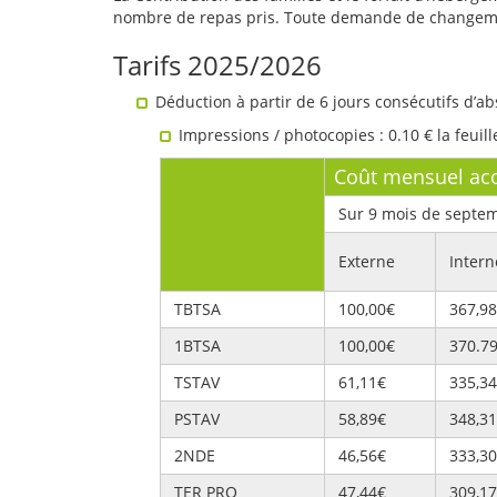
nombre de repas pris. Toute demande de changement
Tarifs 2025/2026
Déduction à partir de 6 jours consécutifs d’ab
Impressions / photocopies : 0.10 € la feuill
Coût mensuel ac
Sur 9 mois de septe
Externe
Intern
TBTSA
100,00€
367,9
1BTSA
100,00€
370.7
TSTAV
61,11€
335,3
PSTAV
58,89€
348,3
2NDE
46,56€
333,3
TER PRO
47,44€
309,1