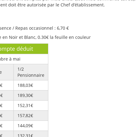
 doit être autorisée par le Chef d’établissement.
sence / Repas occasionnel : 6,70 €
e en Noir et Blanc, 0.30€ la feuille en couleur
ompte déduit
mbre à mai
1/2
e
Pensionnaire
8€
188,03€
9€
189,30€
4€
152,31€
1€
157,82€
0€
144,09€
7€
132,31€