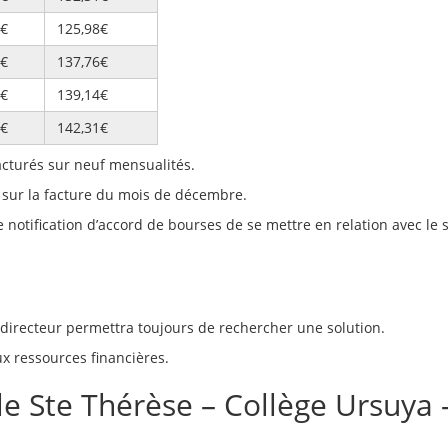
6€
125,98€
9€
137,76€
7€
139,14€
2€
142,31€
facturés sur neuf mensualités.
é sur la facture du mois de décembre.
e notification d’accord de bourses de se mettre en relation avec le
 directeur permettra toujours de rechercher une solution.
ux ressources financières.
le Ste Thérèse – Collège Ursuya