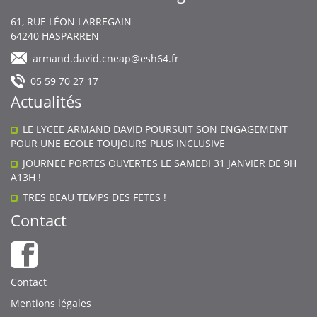
Body
61, RUE LÉON LARREGAIN
64240
HASPARREN
armand.david.cneap@esh64.fr
05 59 70 27 17
Actualités
LE LYCEE ARMAND DAVID POURSUIT SON ENGAGEMENT
POUR UNE ECOLE TOUJOURS PLUS INCLUSIVE
JOURNEE PORTES OUVERTES LE SAMEDI 31 JANVIER DE 9H
A13H !
TRES BEAU TEMPS DES FETES !
Contact
Body
Contact
Mentions légales