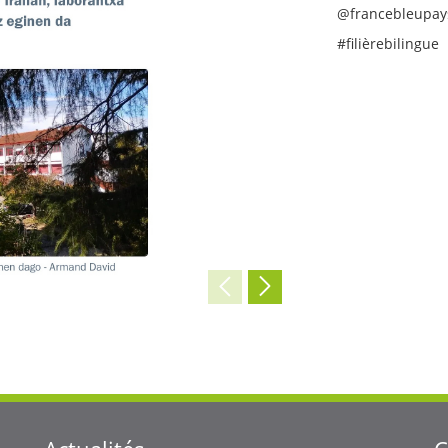
@francebleupay
#filièrebilingue