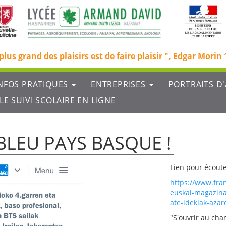
plus grand des plaisirs est de faire plaisir
Edgar Morin 
NFOS PRATIQUES
ENTREPRISES
PORTRAITS D
LE SUIVI SCOLAIRE EN LIGNE
BLEU PAYS BASQUE !
Lien pour écoute
https://www.fra
euskal-magazina
ate-idekiak-aza
"S'ouvrir au cha