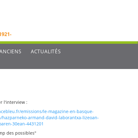
1921-
'ANCIENS
ACTUALITÉS
r l'interview :
ncebleu.fr/emissions/le-magazine-en-basque-
/hazparneko-armand-david-laborantxa-lizeoan-
roaren-30ean-4431201
mp des possibles"