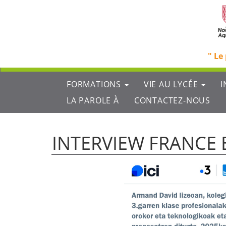
Aller
au
contenu
principal
Le 
Menu
FORMATIONS
VIE AU LYCÉE
I
principal
LA PAROLE À
CONTACTEZ-NOUS
INTERVIEW FRANCE 